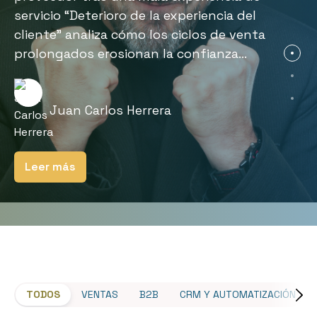
ventas B2B ocurre cuando ciclos
ciclos prolongados genera fatiga,
servicio “Deterioro de la experiencia del
prolongados hacen que propuestas
burnout y pérdida de...
cliente” analiza cómo los ciclos de venta
inicialmente innovadoras...
prolongados erosionan la confianza...
Juan Carlos Herrera
Juan Carlos Herrera
Juan Carlos Herrera
Leer más
Leer más
Leer más
TODOS
VENTAS
B2B
CRM Y AUTOMATIZACIÓN