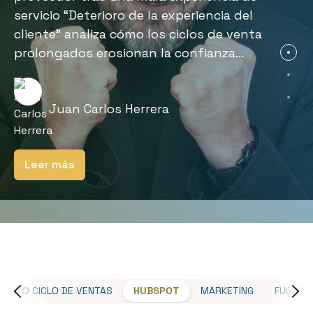
ventas B2B ocurre cuando ciclos
ciclos prolongados genera fatiga,
servicio “Deterioro de la experiencia del
prolongados hacen que propuestas
burnout y pérdida de...
cliente” analiza cómo los ciclos de venta
inicialmente innovadoras...
prolongados erosionan la confianza...
Juan Carlos Herrera
Juan Carlos Herrera
Juan Carlos Herrera
Leer más
Leer más
Leer más
MENTO CICLO DE VENTAS
HUBSPOT
MARKETING
FUGA DE